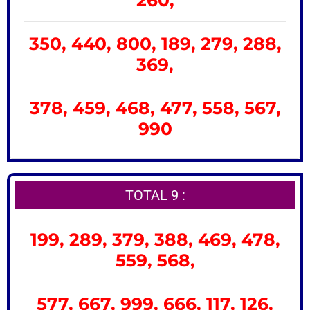
260,
350, 440, 800, 189, 279, 288,
369,
378, 459, 468, 477, 558, 567,
990
TOTAL 9 :
199, 289, 379, 388, 469, 478,
559, 568,
577, 667, 999, 666, 117, 126,