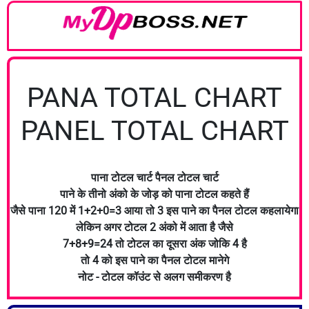
PANA TOTAL CHART
PANEL TOTAL CHART
पाना टोटल चार्ट पैनल टोटल चार्ट
पाने के तीनो अंको के जोड़ को पाना टोटल कहते हैं
जैसे पाना 120 में 1+2+0=3 आया तो 3 इस पाने का पैनल टोटल कहलायेगा
लेकिन अगर टोटल 2 अंको में आता है जैसे
7+8+9=24 तो टोटल का दूसरा अंक जोकि 4 है
तो 4 को इस पाने का पैनल टोटल मानेगे
नोट - टोटल कॉउंट से अलग समीकरण है