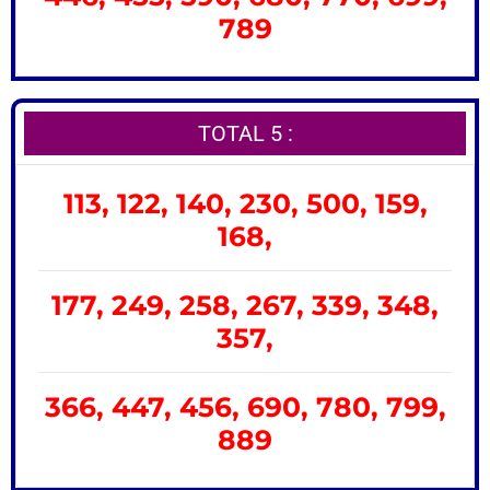
789
TOTAL 5 :
113, 122, 140, 230, 500, 159,
168,
177, 249, 258, 267, 339, 348,
357,
366, 447, 456, 690, 780, 799,
889