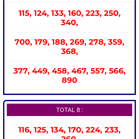
115, 124, 133, 160, 223, 250,
340,
700, 179, 188, 269, 278, 359,
368,
377, 449, 458, 467, 557, 566,
890
TOTAL 8 :
116, 125, 134, 170, 224, 233,