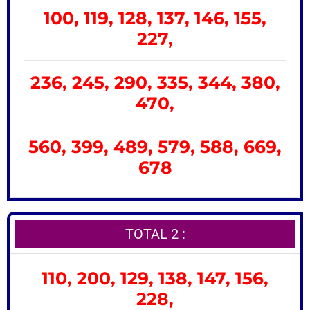
100, 119, 128, 137, 146, 155,
227,
236, 245, 290, 335, 344, 380,
470,
560, 399, 489, 579, 588, 669,
678
TOTAL 2 :
110, 200, 129, 138, 147, 156,
228,