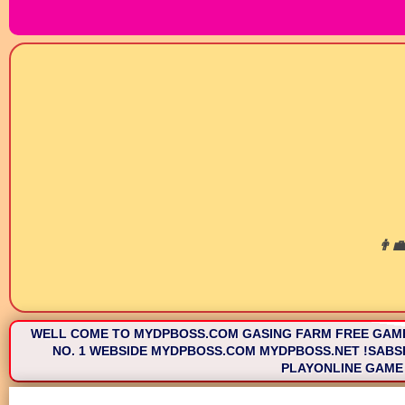
👨‍
WELL COME TO MYDPBOSS.COM GASING FARM FREE GAME 
NO. 1 WEBSIDE MYDPBOSS.COM MYDPBOSS.NET !SABSE 
PLAYONLINE GAME 