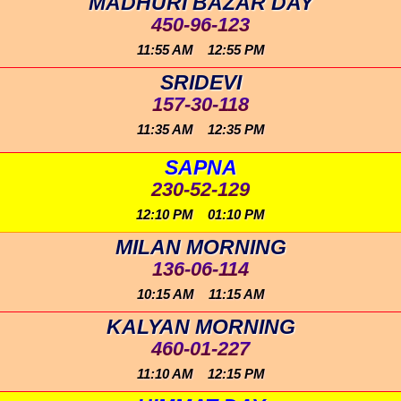
MADHURI BAZAR DAY
450-96-123
11:55 AM 12:55 PM
SRIDEVI
157-30-118
11:35 AM 12:35 PM
SAPNA
230-52-129
12:10 PM 01:10 PM
MILAN MORNING
136-06-114
10:15 AM 11:15 AM
KALYAN MORNING
460-01-227
11:10 AM 12:15 PM