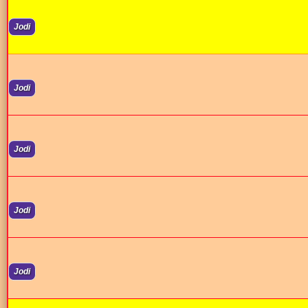
Jodi
Jodi
Jodi
Jodi
Jodi