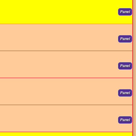
Panel
Panel
Panel
Panel
Panel