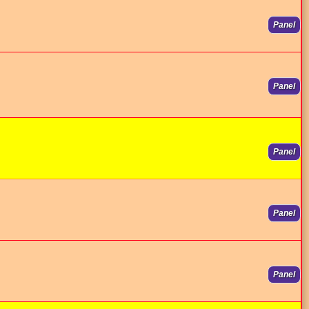
Panel
Panel
Panel
Panel
Panel